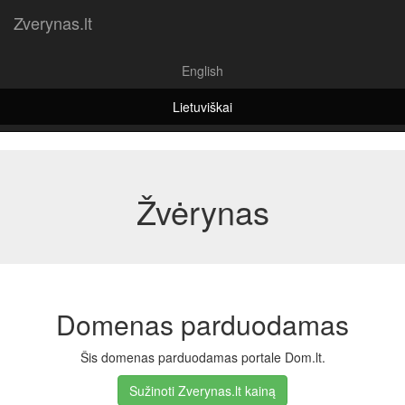
Zverynas.lt
English
Lietuviškai
Žvėrynas
Domenas parduodamas
Šis domenas parduodamas portale Dom.lt.
Sužinoti Zverynas.lt kainą